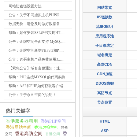
网站防盗链设置方法
网站带宽
公告：关于不同虚拟主机PHP和......
IIS链接数
数据无价，请您及时做好数据备......
流量GB/月
帮助：如何安装SSL证书实现HT......
应用程序池
公告：金牌空间全面支持 MySQ......
子目录绑定
公告：金牌空间新增PHP8.3和P......
域名绑定
公告：购买主机产品免费使用3......
高防CDN
【紧急公告】域名变更通知：速......
CDN加速
帮助：PHP连接MYSQL的代码实例......
DDOS防御
帮助：ASP和PHP如何获取客户端......
高防节点
公告：关于永久空间的说明！
节点位置
热门关键字
香港服务器租用
香港PHP空间
HTML
香港网站空间
香港虚拟主机
特价
ASP
香港高防空间
香
空间
香港空间