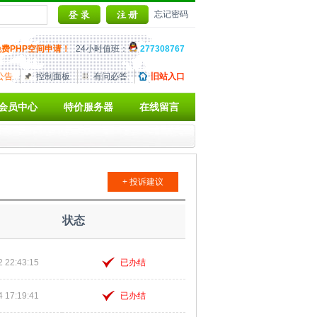
忘记密码
免费PHP空间申请！
24小时值班：
277308767
公告
控制面板
有问必答
旧站入口
会员中心
特价服务器
在线留言
+ 投诉建议
状态
2 22:43:15
已办结
4 17:19:41
已办结