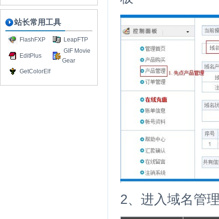
站长常用工具
FlashFXP
LeapFTP
GIF Movie
EditPlus
Gear
GetColorElf
2、进入域名管